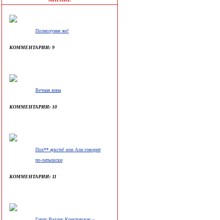
Полнолуние же!
КОММЕНТАРИИ: 9
Вечная вина
КОММЕНТАРИИ: 10
Пох** ауксти! или Али говорит
по-латышски
КОММЕНТАРИИ: 11
Гиртс Валдис Кристовскис –