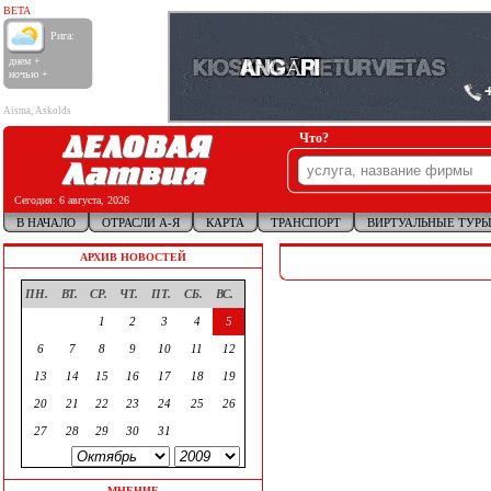
BETA
Рига:
днем +
ночью +
Aisma, Askolds
Что?
Сегодня:
6 августа, 2026
В НАЧАЛО
ОТРАСЛИ А-Я
КАРТА
ТРАНСПОРТ
ВИРТУАЛЬНЫЕ ТУР
АРХИВ НОВОСТЕЙ
ПН.
ВТ.
СР.
ЧТ.
ПТ.
СБ.
ВС.
1
2
3
4
5
6
7
8
9
10
11
12
13
14
15
16
17
18
19
20
21
22
23
24
25
26
27
28
29
30
31
МНЕНИЕ