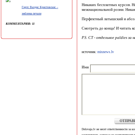
Никаких бесплатных курсов. Н
Гиртс Валдис Кристовскис –
межнациональной розни. Никак
эмблема печали
Перфектный латышский и абсо
КОММЕНТАРИИ: 11
Смотреть до конца! И читать к
P.S. СТ - отдельное paldies за 
источник:
mixnews.lv
Имя
ОТПРАВ
Delovaja.lv не несет ответственности за к