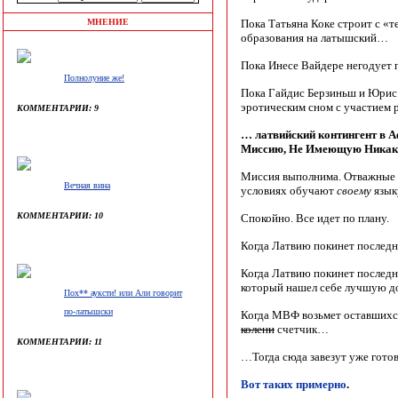
МНЕНИЕ
Пока Татьяна Коке строит с «т
образования на латышский…
Пока Инесе Вайдере негодует 
Полнолуние же!
Пока Гайдис Берзиньш и Юрис
эротическим сном с участием
КОММЕНТАРИИ: 9
… латвийский контингент в 
Миссию, Не Имеющую Никак
Миссия выполнима. Отважные 
Вечная вина
условиях обучают
своему
язык
КОММЕНТАРИИ: 10
Спокойно. Все идет по плану.
Когда Латвию покинет послед
Когда Латвию покинет последн
который нашел себе лучшую 
Пох** ауксти! или Али говорит
по-латышски
Когда МВФ возьмет оставшихся
колени
счетчик…
КОММЕНТАРИИ: 11
…Тогда сюда завезут уже гот
Вот таких примерно
.