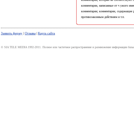
комментарии, которые не соответствуют 
комментарии, написанные от ч ужого име
комментарии; комментарии, содержащие 
противозаконным действиям и т.п.
Заявить фирму
|
Отзывы
|
Карта сайта
© SIA TELE MEDIA 1992-2011. Полное или частичное распространение и размножение информации базы