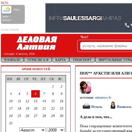
BETA
Рига:
днем +
ночью +
Aisma, Askolds
Что?
Сегодня:
6 августа, 2026
В НАЧАЛО
ОТРАСЛИ А-Я
КАРТА
ТРАНСПОРТ
ВИРТУАЛЬНЫЕ ТУР
АРХИВ НОВОСТЕЙ
ПОХ** АУКСТИ! ИЛИ АЛИ
ПН.
ВТ.
СР.
ЧТ.
ПТ.
СБ.
ВС.
1
2
3
4
5
6
7
8
9
источник:
mixnews.lv
10
11
12
13
14
15
16
Печать
Написать
17
18
19
20
21
22
23
24
25
26
27
28
29
30
А дело в том, что...
31
Пока сокращенные компетентн
борьбе за государственный я