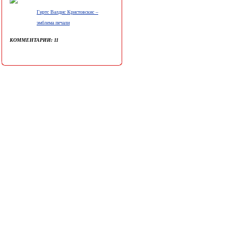
Гиртс Валдис Кристовскис –
эмблема печали
КОММЕНТАРИИ: 11