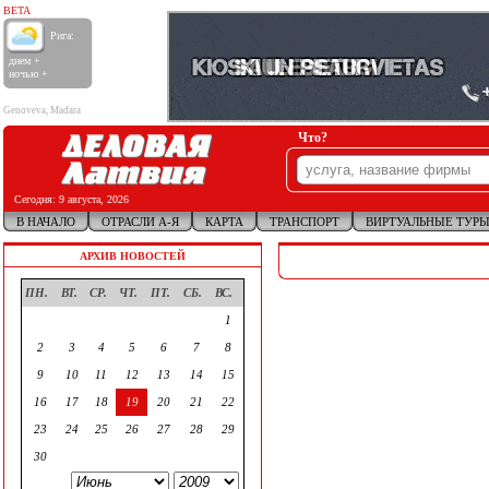
BETA
Рига:
днем +
ночью +
Genoveva, Madara
Что?
Сегодня:
9 августа, 2026
В НАЧАЛО
ОТРАСЛИ А-Я
КАРТА
ТРАНСПОРТ
ВИРТУАЛЬНЫЕ ТУР
АРХИВ НОВОСТЕЙ
ПН.
ВТ.
СР.
ЧТ.
ПТ.
СБ.
ВС.
1
2
3
4
5
6
7
8
9
10
11
12
13
14
15
16
17
18
19
20
21
22
23
24
25
26
27
28
29
30