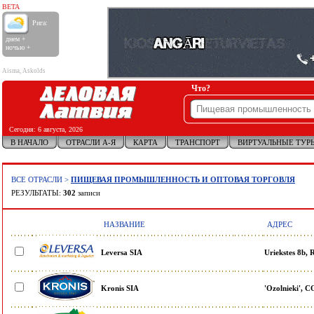
BETA
Рига:
днем +
ночью +
Aisma, Askolds
Что?
Сегодня:
6 августа, 2026
В НАЧАЛО
ОТРАСЛИ А-Я
КАРТА
ТРАНСПОРТ
ВИРТУАЛЬНЫЕ ТУР
ВСЕ ОТРАСЛИ
>
ПИЩЕВАЯ ПРОМЫШЛЕННОСТЬ И ОПТОВАЯ ТОРГОВЛЯ
РЕЗУЛЬТАТЫ:
302
записи
НАЗВАНИЕ
АДРЕС
Leversa SIA
Uriekstes 8b,
Kronis SIA
'Ozolnieki',