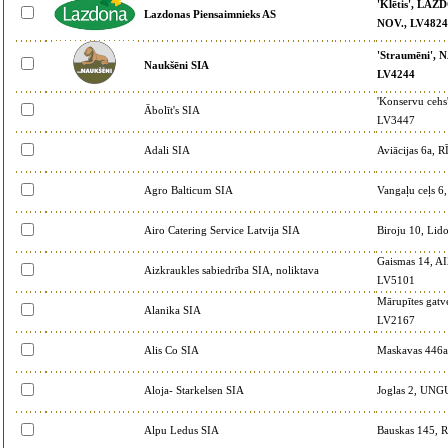
'Klētis', L
Lazdonas Piensaimnieks AS
NOV., LV4824
'Straumēni'
Naukšēni SIA
LV4244
'Konservu ce
Ābolīt's SIA
LV3447
Adali SIA
Aviācijas 6a,
Agro Balticum SIA
Vangaļu ceļs 
Airo Catering Service Latvija SIA
Biroju 10, Li
Gaismas 14,
Aizkraukles sabiedrība SIA, noliktava
LV5101
Mārupītes ga
Alanika SIA
LV2167
Alis Co SIA
Maskavas 446
Aloja- Starkelsen SIA
Joglas 2, UN
Alpu Ledus SIA
Bauskas 145, 