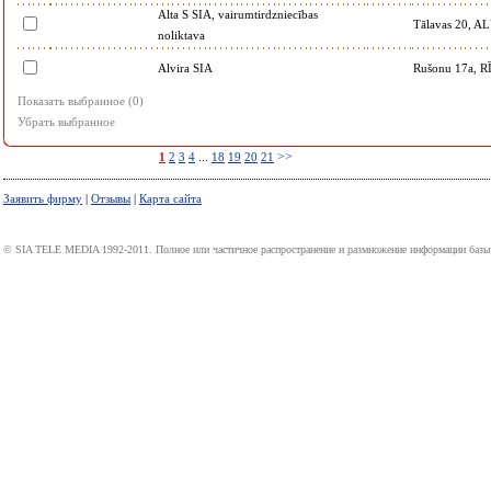
Alta S SIA, vairumtirdzniecības
Tālavas 20, 
noliktava
Alvira SIA
Rušonu 17a, 
Показать выбранное (
0
)
Убрать выбранное
...
>>
1
2
3
4
18
19
20
21
Заявить фирму
|
Отзывы
|
Карта сайта
© SIA TELE MEDIA 1992-2011. Полное или частичное распространение и размножение информации базы