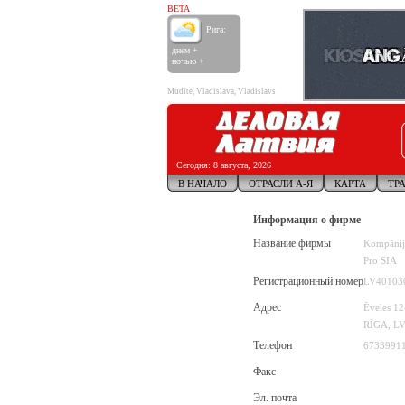
BETA
Рига:
днем +
ночью +
Mudīte, Vladislava, Vladislavs
Сегодня:
8 августа, 2026
В НАЧАЛО
ОТРАСЛИ А-Я
КАРТА
ТР
Информация о фирме
Название фирмы
Kompānij
Pro SIA
Регистрационный номер
LV40103
Адрес
Ēveles 12
RĪGA, L
Телефон
6733991
Факс
Эл. почта