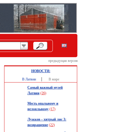
предыдущая версия
НОВОСТИ:
|
В Латвии
В мире
Самый важный музей
Латвии
(26)
Месть опальному и
нелояльному
(17)
Лужков – хитрый лис 3:
возвращение
(22)