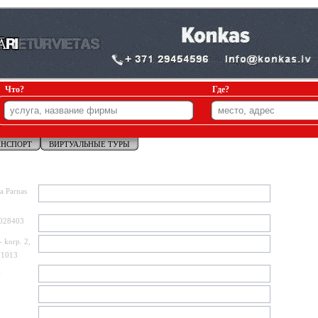
Что?
Где?
АНСПОРТ
ВИРТУАЛЬНЫЕ ТУРЫ
a Parnas
028403
- korp. 2,
V1013
1