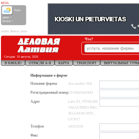
BETA
Рига:
днем +
ночью +
Audris, Brencis, Inuta
Что?
Сегодня:
10 августа, 2026
В НАЧАЛО
ОТРАСЛИ А-Я
КАРТА
ТРАНСПОРТ
ВИРТУАЛЬНЫЕ ТУР
Информация о фирме
Название фирмы
Ara intellect SIA
Регистрационный номер
LV43603042603
Адрес
Lāču 83, VĪTOLIŅI,
VALGUNDES PAG.,
JELGAVAS NOV.,
LV3017
Телефон
26323350
Факс