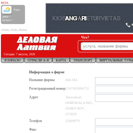
BETA
Рига:
днем +
ночью +
Alfrēds, Fredis, Madars
Что?
Сегодня:
7 августа, 2026
В НАЧАЛО
ОТРАСЛИ А-Я
КАРТА
ТРАНСПОРТ
ВИРТУАЛЬНЫЕ ТУР
Информация о фирме
Название фирмы
Aldi SIA
Регистрационный номер
LV47403004751
Адрес
'Jaunrubeņi',
OGRESGALA PAG.,
OGRES NOV.,
LV5020
Телефон
22009979
Факс