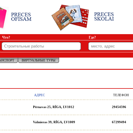
Что?
Где?
АНСПОРТ
ВИРТУАЛЬНЫЕ ТУРЫ
АДРЕС
ТЕЛЕФОН
Pērnavas 25, RĪGA, LV1012
29454596
Valmieras 39, RĪGA, LV1009
67299494