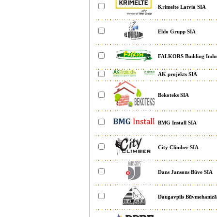
Krimelte Latvia SIA
Eldo Grupp SIA
FALKORS Building Indu
AK projekts SIA
Bekoteks SIA
BMG Install SIA
City Climber SIA
Dans Jansons Būve SIA
Daugavpils Būvmehanizā