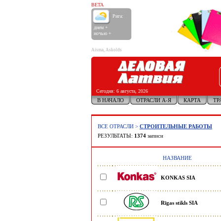
BETA
Рига:
днем +
ночью +
Aisma, Askolds
Сегодня:
6 августа, 2026
В НАЧАЛО
ОТРАСЛИ А-Я
КАРТА
ТР
ВСЕ ОТРАСЛИ
>
СТРОИТЕЛЬНЫЕ РАБОТЫ
РЕЗУЛЬТАТЫ:
1374
записи
НАЗВАНИЕ
KONKAS SIA
Rīgas stikls SIA