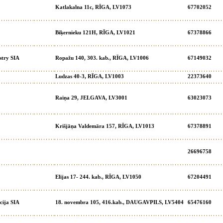
Katlakalna 11c, RĪGA, LV1073
67702052
Biķernieku 121H, RĪGA, LV1021
67378866
stry SIA
Ropažu 140, 303. kab., RĪGA, LV1006
67149032
Ludzas 40-3, RĪGA, LV1003
22373640
Raiņa 29, JELGAVA, LV3001
63023073
Krišjāņa Valdemāra 157, RĪGA, LV1013
67378891
26696758
Elijas 17- 244. kab., RĪGA, LV1050
67204491
cija SIA
18. novembra 105, 416.kab., DAUGAVPILS, LV5404
65476160