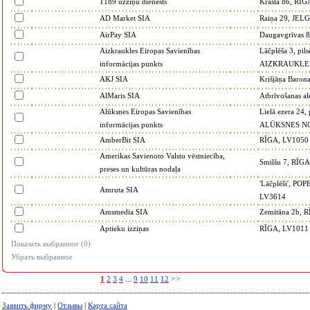
1189 uzziņu dienests
Krasta 86, RĪ
AD Market SIA
Raiņa 29, JEL
AirPay SIA
Daugavgrīvas 
Aizkraukles Eiropas Savienības
Lāčplēša 3, pi
informācijas punkts
AIZKRAUKLES
AKJ SIA
Krišjāņa Baron
AlMaris SIA
Atbrīvošanas 
Alūksnes Eiropas Savienības
Lielā ezera 24,
informācijas punkts
ALŪKSNES NO
AmberBit SIA
RĪGA, LV1050
Amerikas Savienoto Valstu vēstniecība,
Smilšu 7, RĪG
preses un kultūras nodaļa
'Lāčplēši', P
Amruta SIA
LV3614
Amsmedia SIA
Zemitāna 2b, 
Aptieku izziņas
RĪGA, LV1011
Показать выбранное (
0
)
Убрать выбранное
...
>>
1
2
3
4
9
10
11
12
Заявить фирму
|
Отзывы
|
Карта сайта