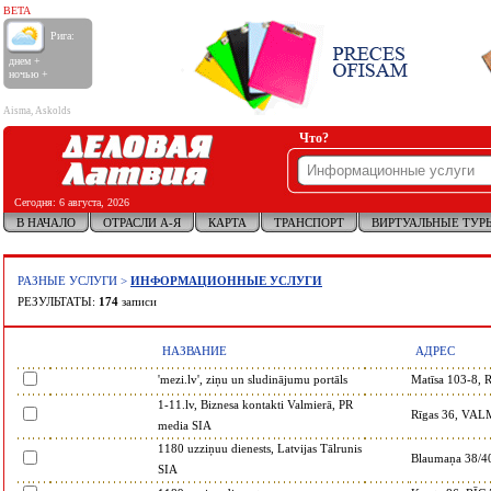
BETA
Рига:
днем +
ночью +
Aisma, Askolds
Что?
Сегодня:
6 августа, 2026
В НАЧАЛО
ОТРАСЛИ А-Я
КАРТА
ТРАНСПОРТ
ВИРТУАЛЬНЫЕ ТУР
РАЗНЫЕ УСЛУГИ
>
ИНФОРМАЦИОННЫЕ УСЛУГИ
РЕЗУЛЬТАТЫ:
174
записи
НАЗВАНИЕ
АДРЕС
'mezi.lv', ziņu un sludinājumu portāls
Matīsa 103-8,
1-11.lv, Biznesa kontakti Valmierā, PR
Rīgas 36, VA
media SIA
1180 uzziņuu dienests, Latvijas Tālrunis
Blaumaņa 38/4
SIA