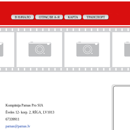
В НАЧАЛО
ОТРАСЛИ А-Я
КАРТА
ТРАНСПОРТ
Kompānija Parnas Pro SIA
Ēveles 12- korp. 2, RĪGA, LV1013
67339911
parnas@parnas.lv