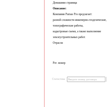
Домашняя страница
Описание:
Компания Parnas Pro предлагает:
разной сложности инженерно-геодезические,
топографические работы,
кадастровые съеми, а также выполнение
землеустроительных работ.
Отрасли
Рег. номер
Статистика
Введите номер договора