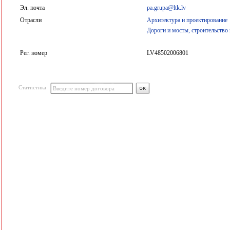
Эл. почта
pa.grupa@ltk.lv
Отрасли
Архитектура и проектирование
Дороги и мосты, строительство
Рег. номер
LV48502006801
Статистика
Введите номер договора