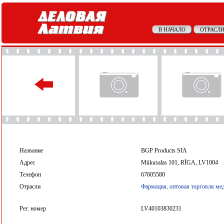
В НАЧАЛО
ОТРАСЛИ
Название
BGP Products SIA
Адрес
Mūkusalas 101, RĪGA, LV1004
Телефон
67605580
Отрасли
Фармация, оптовая торговля ме
Рег. номер
LV40103830231