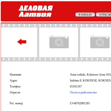
В НАЧАЛО
ОТРАСЛИ
Название
Anna veikals, Kokneses Anna SIA
Адрес
Indrānu 8, KOKNESE, KOKNES
Телефон
65161167
Отрасли
Охота и рыболовство
Рег. номер
LV48702001281