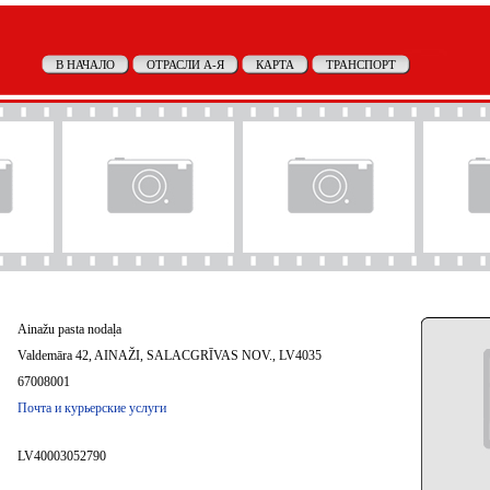
В НАЧАЛО
ОТРАСЛИ А-Я
КАРТА
ТРАНСПОРТ
Ainažu pasta nodaļa
Valdemāra 42, AINAŽI, SALACGRĪVAS NOV., LV4035
67008001
Почта и курьерские услуги
LV40003052790